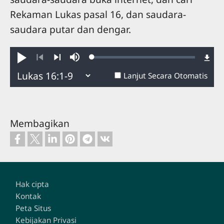
Rekaman Lukas pasal 16, dan saudara-
saudara putar dan dengar.
Loaded
:
Putar
Bisu
0.48%
Mundur
Lanjut
Lanjut Secara Otomatis
Membagikan
Footer
Hak cipta
Kontak
Peta Situs
Kebijakan Privasi