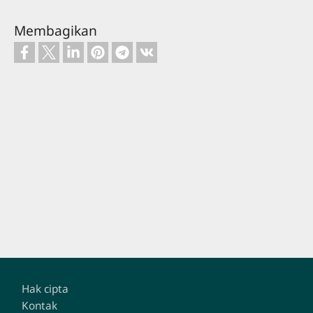
Membagikan
Footer
Hak cipta
Kontak