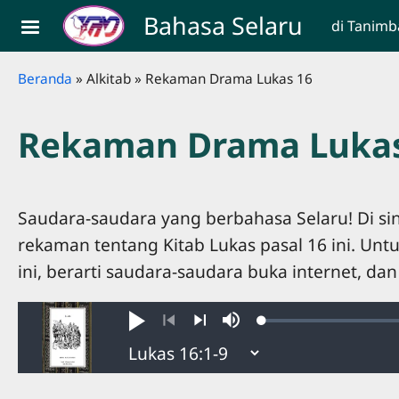
Skip to main content
Bahasa Selaru
di Tanimb
Breadcrumb
Beranda
Alkitab
Rekaman Drama Lukas 16
Rekaman Drama Lukas
Saudara-saudara yang berbahasa Selaru! Di sin
rekaman tentang Kitab Lukas pasal 16 ini. Un
ini, berarti saudara-saudara buka internet, d
Loaded
:
Putar
Bisu
0.48%
Mundur
Lanjut