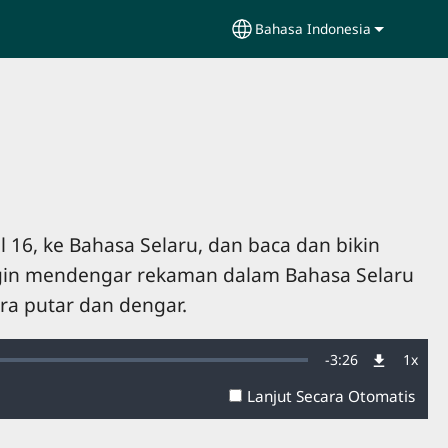
Bahasa Indonesia
Select your language
 16, ke Bahasa Selaru, dan baca dan bikin
 ingin mendengar rekaman dalam Bahasa Selaru
ara putar dan dengar.
Remaining
-
3:26
1x
Tingk
Pemu
Lanjut Secara Otomatis
Time