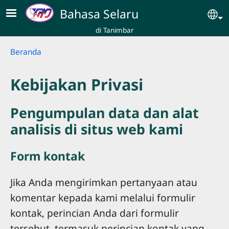
Skip to main content
Bahasa Selaru
Se
di Tanimbar
Breadcrumb
Beranda
Kebijakan Privasi
Pengumpulan data dan alat
analisis di situs web kami
Form kontak
Jika Anda mengirimkan pertanyaan atau
komentar kepada kami melalui formulir
kontak, perincian Anda dari formulir
tersebut, termasuk perincian kontak yang