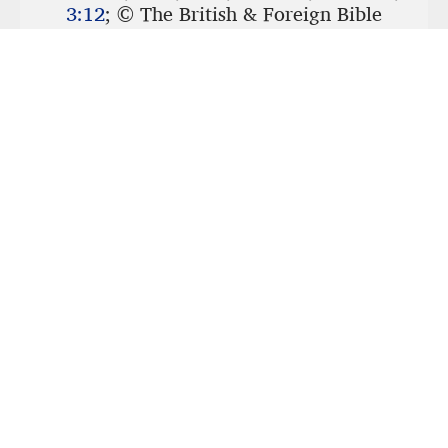
Untuk melihat aplikasi ini secara offline,
klik di
sini
untuk membukanya di jendela baru.
Kemudian, bookmark atau tambahkan ke layar
beranda Anda.