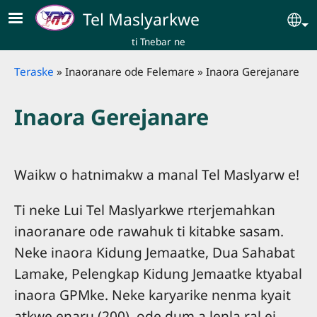
Skip to main content
Tel Maslyarkwe
Se
ti Tnebar ne
Breadcrumb
Teraske
Inaoranare ode Felemare
Inaora Gerejanare
Inaora Gerejanare
Waikw o hatnimakw a manal Tel Maslyarw e!
Ti neke Lui Tel Maslyarkwe rterjemahkan
inaoranare ode rawahuk ti kitabke sasam.
Neke inaora Kidung Jemaatke, Dua Sahabat
Lamake, Pelengkap Kidung Jemaatke ktyabal
inaora GPMke. Neke karyarike nenma kyait
atkwe enaru (200), ode dum a lenla ral ei